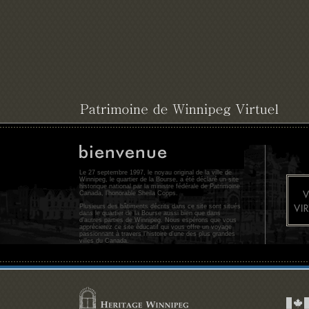
Le 27 septembre 1997, le noyau original de la ville de
Winnipeg, le quartier de la Bourse, a été déclaré un site
historique national par la ministre fédérale de Patrimoine
Canada, l’honorable Sheila Copps.
Plusieurs des bâtiments décrits dans ce site sont situés
dans le quartier de la Bourse aussi bien que dans
d'autres parties de Winnipeg. Nous espérons que vous
apprécierez ce site éducatif qui vous offre un voyage
passionnant à travers l'histoire d'une des plus grandes
villes du Canada.